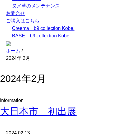
ヌメ革のメンテナンス
お問合せ
ご購入はこちら
Creema b9 collection Kobe.
BASE b9 collection Kobe.
ホーム
/
2024年 2月
2024年2月
Information
大日本市 初出展
2024.02.13