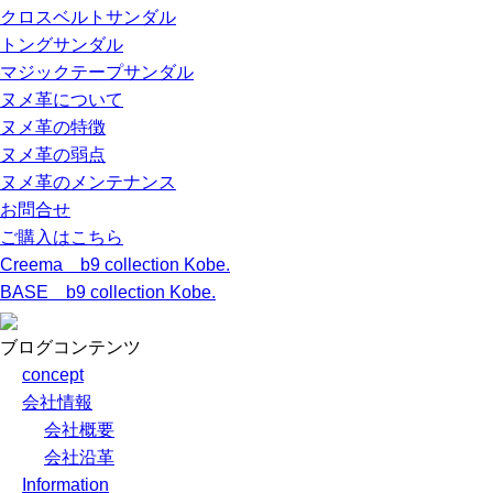
クロスベルトサンダル
トングサンダル
マジックテープサンダル
ヌメ革について
ヌメ革の特徴
ヌメ革の弱点
ヌメ革のメンテナンス
お問合せ
ご購入はこちら
Creema b9 collection Kobe.
BASE b9 collection Kobe.
ブログコンテンツ
concept
会社情報
会社概要
会社沿革
Information