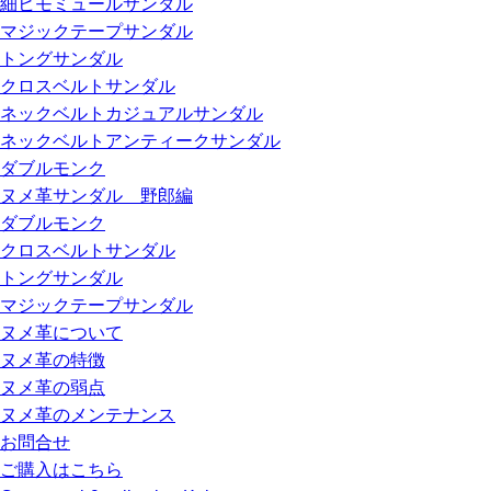
細ヒモミュールサンダル
マジックテープサンダル
トングサンダル
クロスベルトサンダル
ネックベルトカジュアルサンダル
ネックベルトアンティークサンダル
ダブルモンク
ヌメ革サンダル 野郎編
ダブルモンク
クロスベルトサンダル
トングサンダル
マジックテープサンダル
ヌメ革について
ヌメ革の特徴
ヌメ革の弱点
ヌメ革のメンテナンス
お問合せ
ご購入はこちら